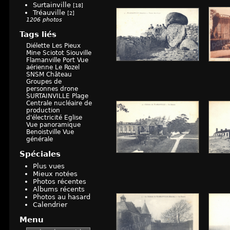
Surtainville
[18]
Tréauville
[2]
1206 photos
Tags liés
Diélette
Les Pieux
Mine
Sciotot
Siouville
Flamanville
Port
Vue
aérienne
Le Rozel
SNSM
Château
Groupes de
personnes
drone
SURTAINVILLE
Plage
Centrale nucléaire de
production
d'électricité
Eglise
Vue panoramique
Benoistville
Vue
générale
Spéciales
Plus vues
Mieux notées
Photos récentes
Albums récents
Photos au hasard
Calendrier
Menu