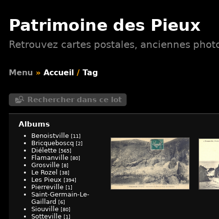
Patrimoine des Pieux
Retrouvez cartes postales, anciennes photos
Menu
»
Accueil
/
Tag
Rechercher dans ce lot
Albums
Benoistville
[11]
Bricqueboscq
[2]
Diélette
[565]
Flamanville
[80]
Grosville
[8]
Le Rozel
[38]
Les Pieux
[394]
Pierreville
[1]
Saint-Germain-Le-
Gaillard
[6]
Siouville
[80]
Sotteville
[1]