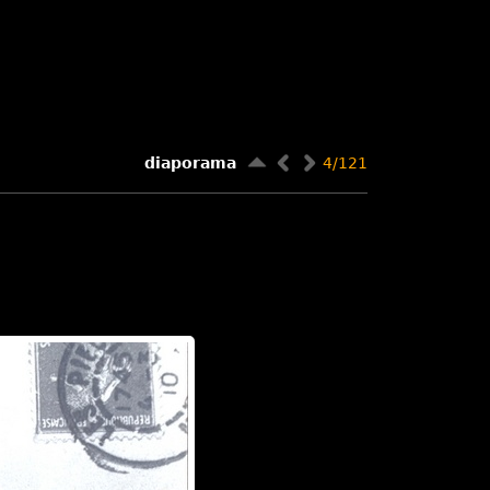
diaporama
4/121